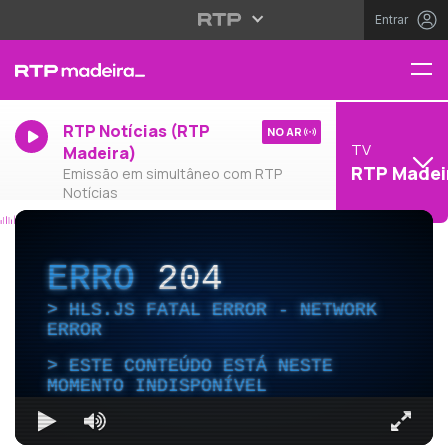
Entrar
RTP Notícias (RTP
NO AR
TV
Madeira)
RTP Madei
Emissão em simultâneo com RTP
Notícias
ERRO
204
HLS.JS FATAL ERROR - NETWORK
ERROR
ESTE CONTEÚDO ESTÁ NESTE
MOMENTO INDISPONÍVEL