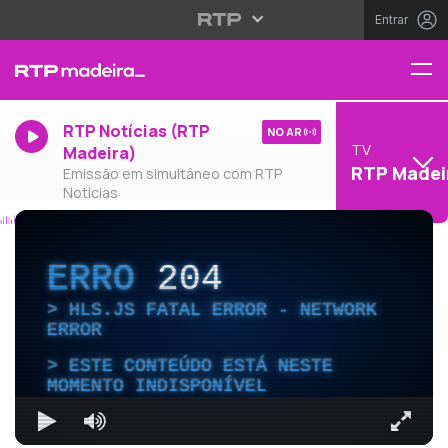
Entrar
RTP Notícias (RTP
NO AR
TV
Madeira)
RTP Madei
Emissão em simultâneo com RTP
Notícias
ERRO
204
HLS.JS FATAL ERROR - NETWORK
ERROR
ESTE CONTEÚDO ESTÁ NESTE
MOMENTO INDISPONÍVEL