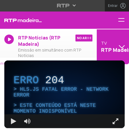
Entrar
RTP Notícias (RTP
NO AR
TV
Madeira)
RTP Madei
Emissão em simultâneo com RTP
Notícias
ERRO
204
HLS.JS FATAL ERROR - NETWORK
ERROR
ESTE CONTEÚDO ESTÁ NESTE
MOMENTO INDISPONÍVEL