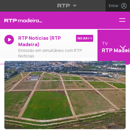
Entrar
RTP Notícias (RTP
NO AR
TV
Madeira)
RTP Madei
Emissão em simultâneo com RTP
Notícias