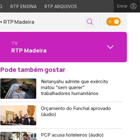
G
RTP ENSINA
RTP ARQUIVOS
Entrar
+ RTP Madeira
TV
RTP Madeira
Pode também gostar
Netanyahu admite que exército
matou “sem querer”
trabalhadores humanitários
Orçamento do Funchal aprovado
(áudio)
PCP acusa hoteleiros (áudio)