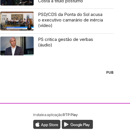
Costa a título póstumo
PSD/CDS da Ponta do Sol acusa
o executivo camarário de inércia
(vídeo)
PS critica gestão de verbas
(áudio)
PUB
Instale a aplicação
RTP Play
ebook da RTP Madeira
nstagram da RTP Madeira