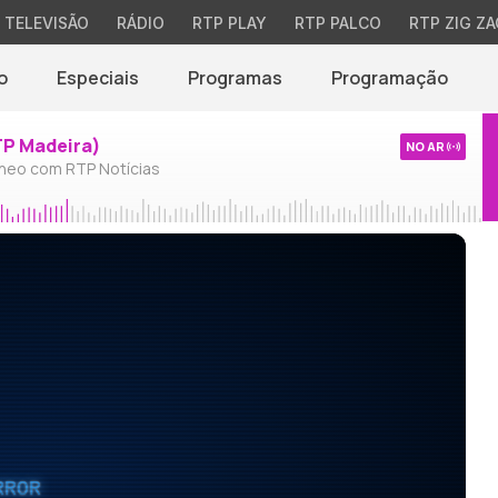
TELEVISÃO
RÁDIO
RTP PLAY
RTP PALCO
RTP ZIG ZA
o
Especiais
Programas
Programação
TP Madeira)
NO AR
neo com RTP Notícias
RROR