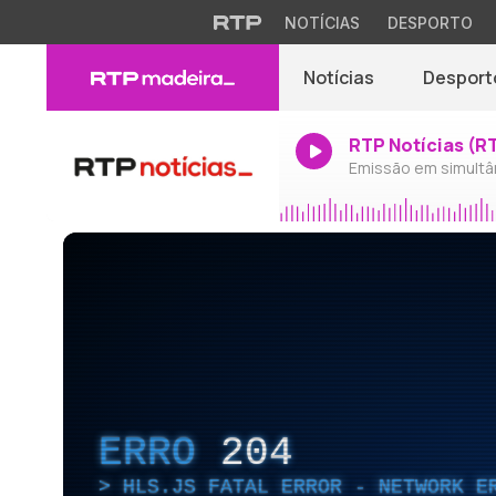
NOTÍCIAS
DESPORTO
Notícias
Desport
RTP Notícias (R
Emissão em simultâ
ERRO
204
HLS.JS FATAL ERROR - NETWORK E