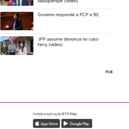
Albuquerque (vídeo)
Governo responde a PCP e BE
JPP assume denuncia no caso
ferry (vídeo)
PUB
Instale a aplicação
RTP Play
ebook da RTP Madeira
nstagram da RTP Madeira