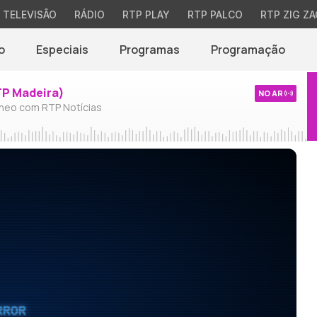
TELEVISÃO
RÁDIO
RTP PLAY
RTP PALCO
RTP ZIG ZA
o
Especiais
Programas
Programação
TP Madeira)
NO AR
neo com RTP Notícias
RROR