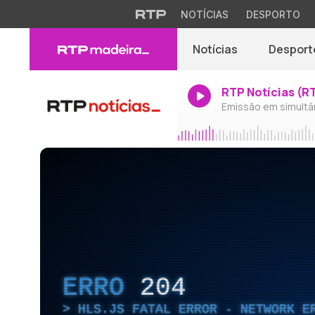
NOTÍCIAS
DESPORTO
Notícias
Desport
RTP Notícias (R
Emissão em simultâ
ERRO
204
HLS.JS FATAL ERROR - NETWORK E