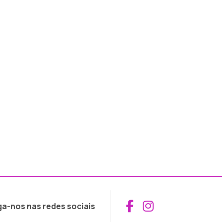
Aceder ao Fac
Aceder ao I
ga-nos nas redes sociais