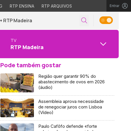
G
RTP ENSINA
RTP ARQUIVOS
Entrar
+ RTP Madeira
TV
RTP Madeira
Pode também gostar
Região quer garantir 90% do
abastecimento de ovos em 2026
(áudio)
Assembleia aprova necessidade
de renegociar juros com Lisboa
(Vídeo)
Paulo Cafôfo defende «forte