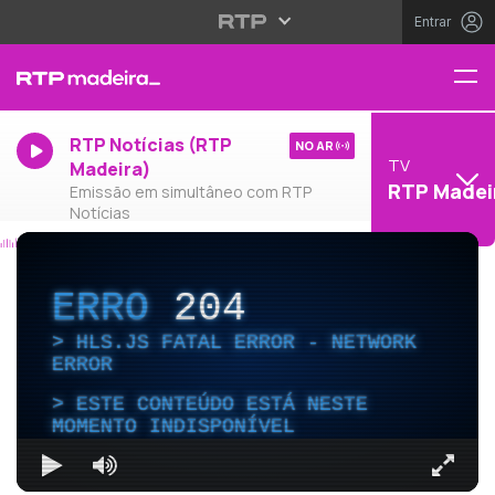
Entrar
RTP Notícias (RTP
NO AR
TV
Madeira)
RTP Madei
Emissão em simultâneo com RTP
Notícias
ERRO
204
HLS.JS FATAL ERROR - NETWORK
ERROR
ESTE CONTEÚDO ESTÁ NESTE
MOMENTO INDISPONÍVEL