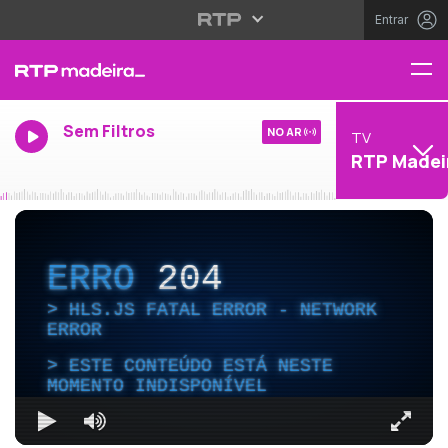
Entrar
Sem Filtros
NO AR
TV
RTP Madei
ERRO
204
HLS.JS FATAL ERROR - NETWORK
ERROR
ESTE CONTEÚDO ESTÁ NESTE
MOMENTO INDISPONÍVEL