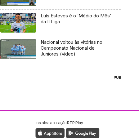
Luís Esteves é o ‘Médio do Mês’
da II Liga
Nacional voltou às vitórias no
Campeonato Nacional de
Juniores (vídeo)
PUB
Instale a aplicação
RTP Play
ebook da RTP Madeira
nstagram da RTP Madeira