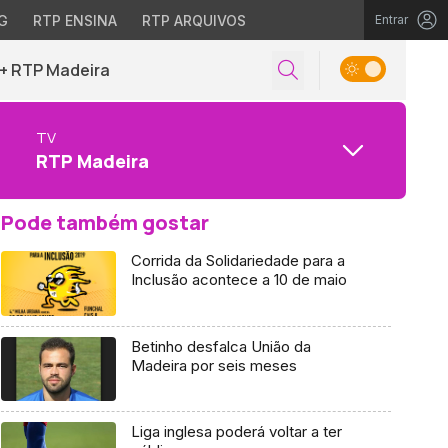
G
RTP ENSINA
RTP ARQUIVOS
Entrar
+ RTP Madeira
TV
RTP Madeira
Pode também gostar
Corrida da Solidariedade para a
Inclusão acontece a 10 de maio
Betinho desfalca União da
Madeira por seis meses
Liga inglesa poderá voltar a ter