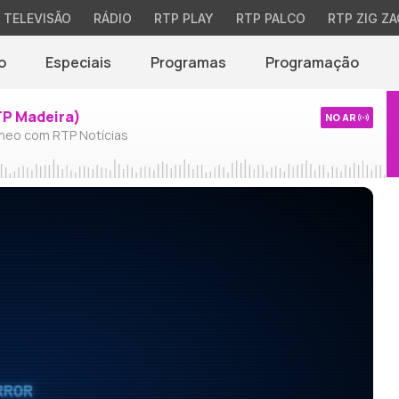
TELEVISÃO
RÁDIO
RTP PLAY
RTP PALCO
RTP ZIG ZA
o
Especiais
Programas
Programação
TP Madeira)
NO AR
neo com RTP Notícias
RROR