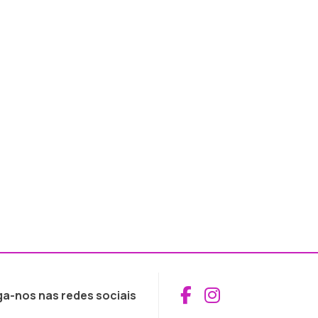
Aceder ao Fac
Aceder ao I
ga-nos nas redes sociais