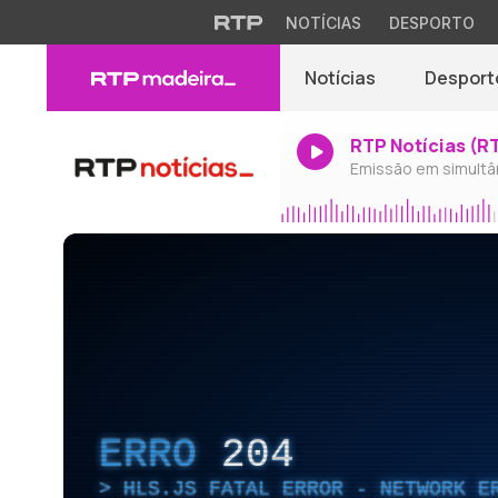
NOTÍCIAS
DESPORTO
Notícias
Desport
RTP Notícias (R
Emissão em simultâ
ERRO
204
HLS.JS FATAL ERROR - NETWORK E