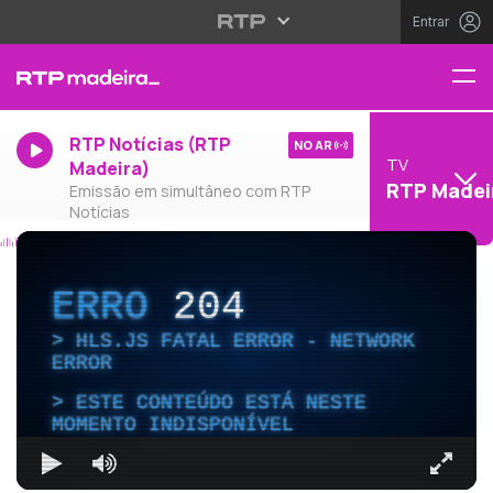
Entrar
RTP Notícias (RTP
NO AR
TV
Madeira)
RTP Madei
Emissão em simultâneo com RTP
Notícias
ERRO
204
HLS.JS FATAL ERROR - NETWORK
ERROR
ESTE CONTEÚDO ESTÁ NESTE
MOMENTO INDISPONÍVEL