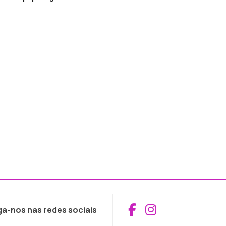
Aceder ao Fac
Aceder ao I
ga-nos nas redes sociais