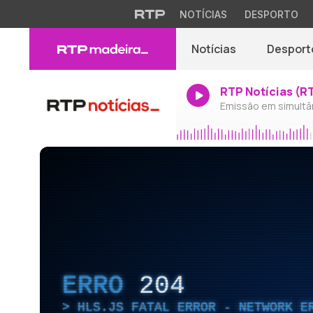
NOTÍCIAS
DESPORTO
Notícias
Desport
RTP Notícias (R
Emissão em simultâ
ERRO
204
HLS.JS FATAL ERROR - NETWORK E