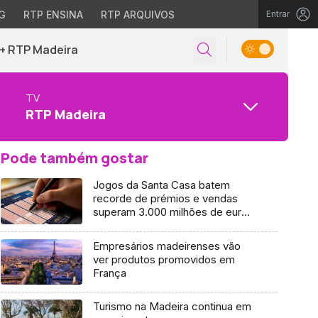
G
RTP ENSINA
RTP ARQUIVOS
Entrar
+ RTP Madeira
TV
RTP Madeira
Pode também gostar
Jogos da Santa Casa batem
recorde de prémios e vendas
superam 3.000 milhões de euros
(vídeo)
Empresários madeirenses vão
ver produtos promovidos em
França
Turismo na Madeira continua em