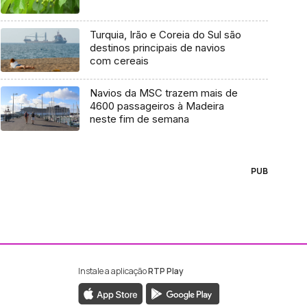
Turquia, Irão e Coreia do Sul são
destinos principais de navios
com cereais
Navios da MSC trazem mais de
4600 passageiros à Madeira
neste fim de semana
PUB
Instale a aplicação
RTP Play
ebook da RTP Madeira
nstagram da RTP Madeira