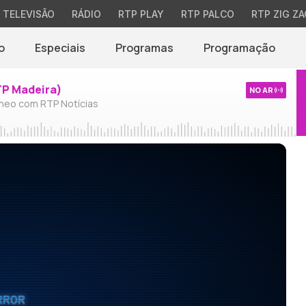
TELEVISÃO
RÁDIO
RTP PLAY
RTP PALCO
RTP ZIG ZA
o
Especiais
Programas
Programação
TP Madeira)
NO AR
neo com RTP Notícias
RROR