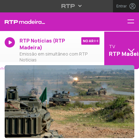
Entrar
RTP Notícias (RTP
NO AR
TV
Madeira)
RTP Madei
Emissão em simultâneo com RTP
Notícias