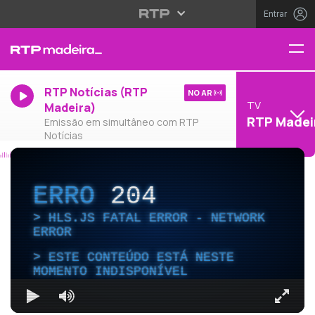
Entrar
RTP Notícias (RTP
NO AR
TV
Madeira)
RTP Madei
Emissão em simultâneo com RTP
Notícias
ERRO
204
HLS.JS FATAL ERROR - NETWORK
ERROR
ESTE CONTEÚDO ESTÁ NESTE
MOMENTO INDISPONÍVEL