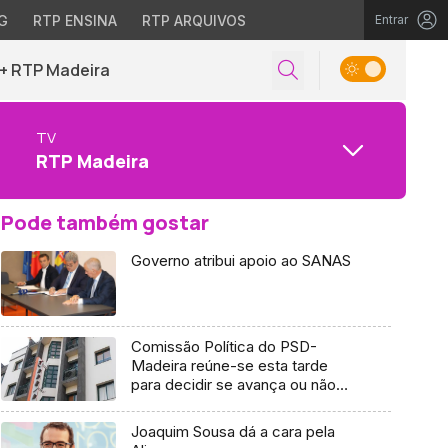
G
RTP ENSINA
RTP ARQUIVOS
Entrar
+ RTP Madeira
TV
RTP Madeira
Pode também gostar
Governo atribui apoio ao SANAS
Comissão Política do PSD-
Madeira reúne-se esta tarde
para decidir se avança ou não
com um pedido de impugnação
Joaquim Sousa dá a cara pela