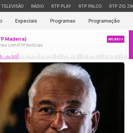
TELEVISÃO
RÁDIO
RTP PLAY
RTP PALCO
RTP ZIG ZA
o
Especiais
Programas
Programação
TP Madeira)
NO AR
neo com RTP Notícias