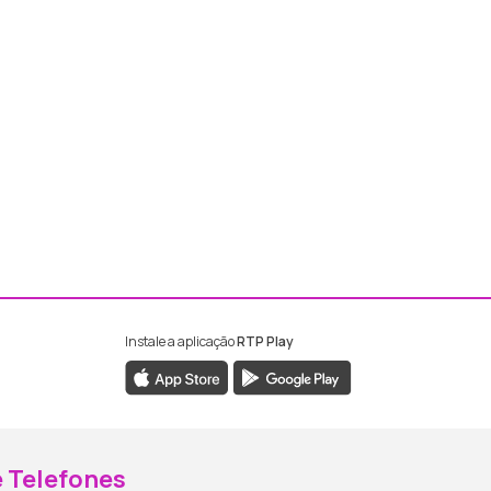
Instale a aplicação
RTP Play
ebook da RTP Madeira
nstagram da RTP Madeira
 Telefones