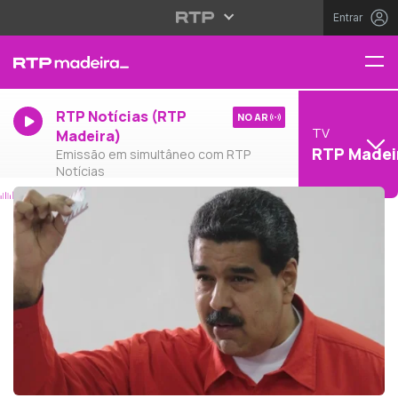
Entrar
RTP Notícias (RTP
NO AR
TV
Madeira)
RTP Madei
Emissão em simultâneo com RTP
Notícias