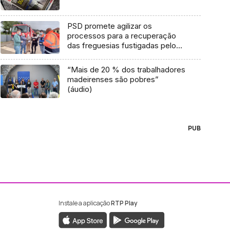
PSD promete agilizar os
processos para a recuperação
das freguesias fustigadas pelo
temporal (vídeo)
“Mais de 20 % dos trabalhadores
madeirenses são pobres”
(áudio)
PUB
Instale a aplicação
RTP Play
ebook da RTP Madeira
nstagram da RTP Madeira