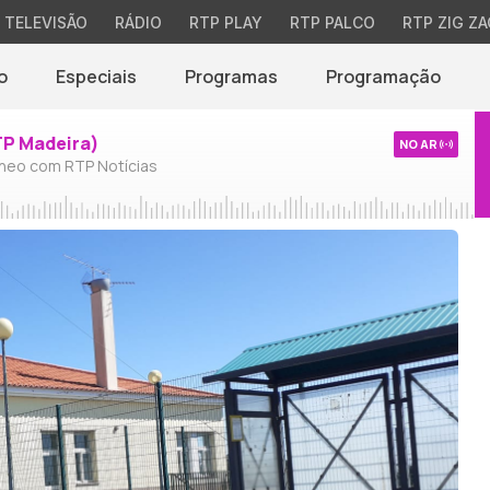
TELEVISÃO
RÁDIO
RTP PLAY
RTP PALCO
RTP ZIG ZA
o
Especiais
Programas
Programação
TP Madeira)
NO AR
neo com RTP Notícias