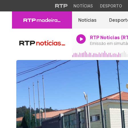
NOTÍCIAS
DESPORTO
Notícias
Desport
RTP Notícias (R
Emissão em simultâ