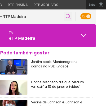
G
RTP ENSINA
RTP ARQUIVOS
Entrar
+ RTP Madeira
TV
RTP Madeira
Pode também gostar
Jardim apoia Montenegro na
corrida no PSD (vídeo)
Corina Machado diz que Maduro
vai ‘cair’ a 10 de janeiro (vídeo)
Vacina da Johnson & Johnson é