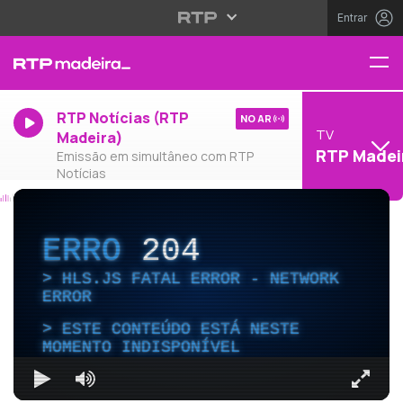
Entrar
RTP Notícias (RTP
NO AR
TV
Madeira)
RTP Madei
Emissão em simultâneo com RTP
Notícias
ERRO
204
HLS.JS FATAL ERROR - NETWORK
ERROR
ESTE CONTEÚDO ESTÁ NESTE
MOMENTO INDISPONÍVEL