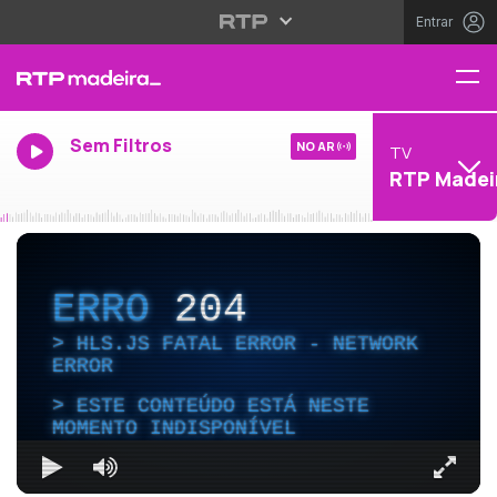
Entrar
Sem Filtros
NO AR
TV
RTP Madei
ERRO
204
HLS.JS FATAL ERROR - NETWORK
ERROR
ESTE CONTEÚDO ESTÁ NESTE
MOMENTO INDISPONÍVEL