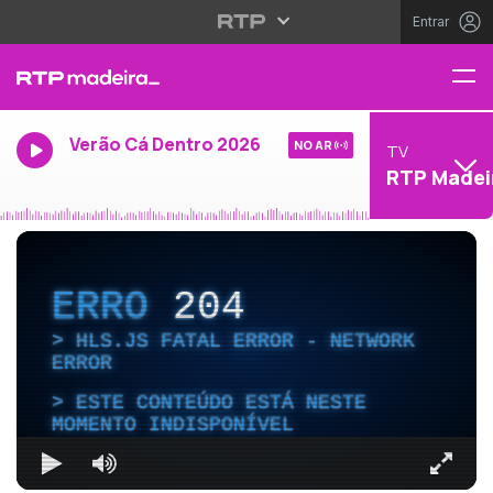
Entrar
Verão Cá Dentro 2026
NO AR
TV
RTP Madei
ERRO
204
HLS.JS FATAL ERROR - NETWORK
ERROR
ESTE CONTEÚDO ESTÁ NESTE
MOMENTO INDISPONÍVEL