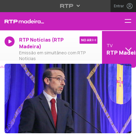
Entrar
RTP Notícias (RTP
NO AR
TV
Madeira)
RTP Madei
Emissão em simultâneo com RTP
Notícias