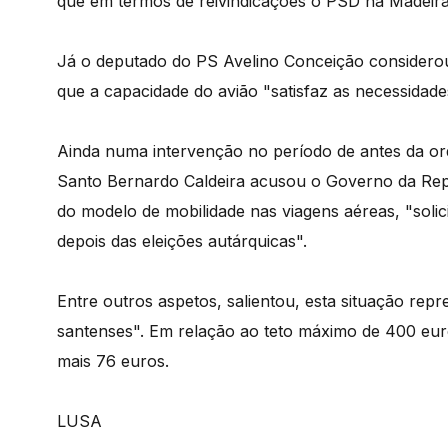
que em termos de reivindicações o PSD na Madeira
Já o deputado do PS Avelino Conceição considerou
que a capacidade do avião "satisfaz as necessidade
Ainda numa intervenção no período de antes da or
Santo Bernardo Caldeira acusou o Governo da Repú
do modelo de mobilidade nas viagens aéreas, "soli
depois das eleições autárquicas".
Entre outros aspetos, salientou, esta situação rep
santenses". Em relação ao teto máximo de 400 euro
mais 76 euros.
LUSA