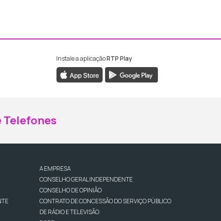
Instale a aplicação
RTP Play
ebook da RTP Madeira
nstagram da RTP Madeira
 Telefones
A EMPRESA
CONSELHO GERAL INDEPENDENTE
CONSELHO DE OPINIÃO
NTE
CONTRATO DE CONCESSÃO DO SERVIÇO PÚBLICO
DE RÁDIO E TELEVISÃO