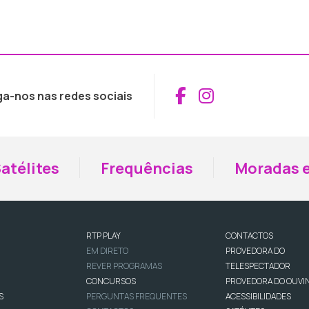
Aceder ao Fac
Aceder ao I
ga-nos nas redes sociais
atélites
Frequências
Moradas e
RTP PLAY
CONTACTOS
EM DIRETO
PROVEDORA DO
REVER PROGRAMAS
TELESPECTADOR
CONCURSOS
PROVEDORA DO OUVI
S
PERGUNTAS FREQUENTES
ACESSIBILIDADES