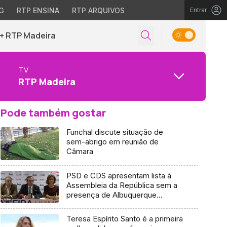
G
RTP ENSINA
RTP ARQUIVOS
Entrar
+ RTP Madeira
TV
RTP Madeira
Pode também gostar
Funchal discute situação de
sem-abrigo em reunião de
Câmara
PSD e CDS apresentam lista à
Assembleia da República sem a
presença de Albuquerque
(vídeo)
Teresa Espírito Santo é a primeira