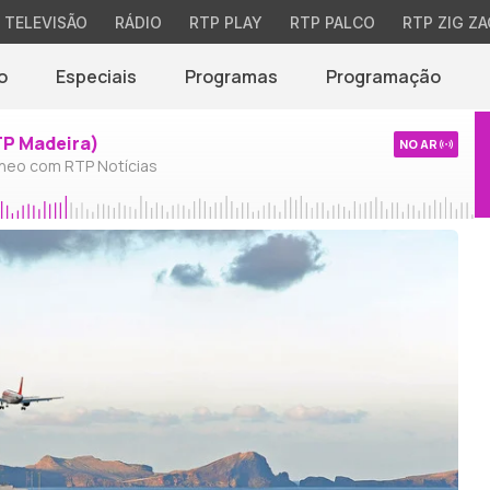
TELEVISÃO
RÁDIO
RTP PLAY
RTP PALCO
RTP ZIG ZA
o
Especiais
Programas
Programação
TP Madeira)
NO AR
neo com RTP Notícias