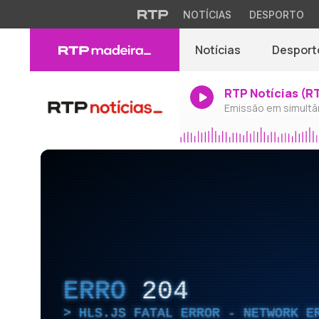
NOTÍCIAS
DESPORTO
Notícias
Desport
RTP Notícias (R
Emissão em simultâ
ERRO
204
HLS.JS FATAL ERROR - NETWORK E