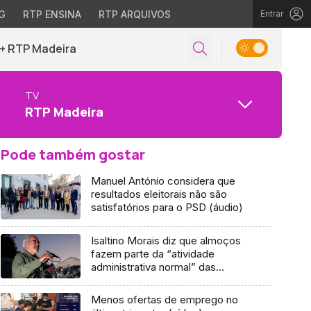
G
RTP ENSINA
RTP ARQUIVOS
Entrar
+ RTP Madeira
TV
RTP Madeira
Pode também gostar
Manuel António considera que
resultados eleitorais não são
satisfatórios para o PSD (áudio)
Isaltino Morais diz que almoços
fazem parte da “atividade
administrativa normal” das
câmaras
Menos ofertas de emprego no