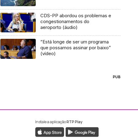
CDS-PP abordou os problemas e
congestionamentos do
aeroporto (áudio)
“Está longe de ser um programa
que possamos assinar por baixo”
(vídeo)
PUB
Instale a aplicação
RTP Play
ebook da RTP Madeira
nstagram da RTP Madeira