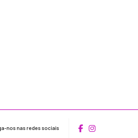
Aceder ao Fac
Aceder ao I
ga-nos nas redes sociais