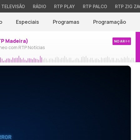
TELEVISÃO
RÁDIO
RTP PLAY
RTP PALCO
RTP ZIG ZA
o
Especiais
Programas
Programação
TP Madeira)
NO AR
neo com RTP Notícias
RROR