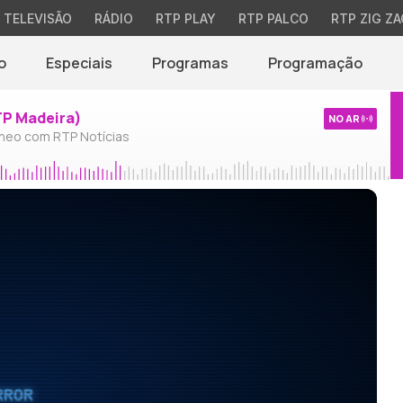
TELEVISÃO
RÁDIO
RTP PLAY
RTP PALCO
RTP ZIG ZA
o
Especiais
Programas
Programação
TP Madeira)
NO AR
neo com RTP Notícias
RROR