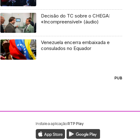
Decisão do TC sobre o CHEGA:
«Incompreensível» (áudio)
Venezuela encerra embaixada e
consulados no Equador
PUB
Instale a aplicação
RTP Play
ebook da RTP Madeira
nstagram da RTP Madeira