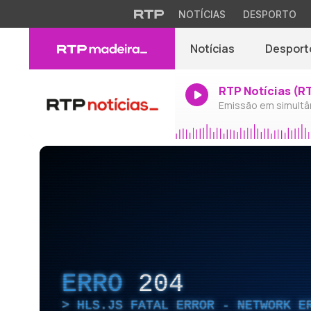
NOTÍCIAS
DESPORTO
Notícias
Desport
RTP Notícias (R
Emissão em simultâ
ERRO
204
HLS.JS FATAL ERROR - NETWORK E