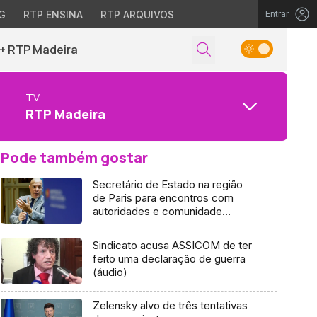
G
RTP ENSINA
RTP ARQUIVOS
Entrar
+ RTP Madeira
TV
RTP Madeira
Pode também gostar
Secretário de Estado na região
de Paris para encontros com
autoridades e comunidade
portuguesa
Sindicato acusa ASSICOM de ter
feito uma declaração de guerra
(áudio)
Zelensky alvo de três tentativas