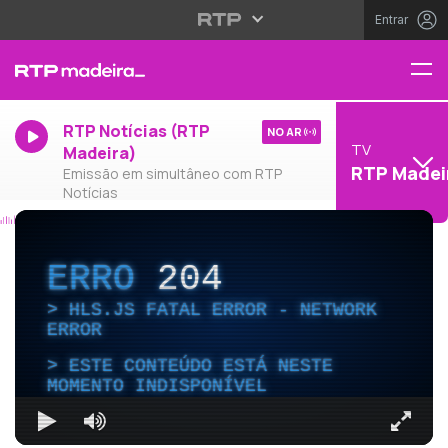
Entrar
RTP Notícias (RTP
NO AR
TV
Madeira)
RTP Madei
Emissão em simultâneo com RTP
Notícias
ERRO
204
HLS.JS FATAL ERROR - NETWORK
ERROR
ESTE CONTEÚDO ESTÁ NESTE
MOMENTO INDISPONÍVEL