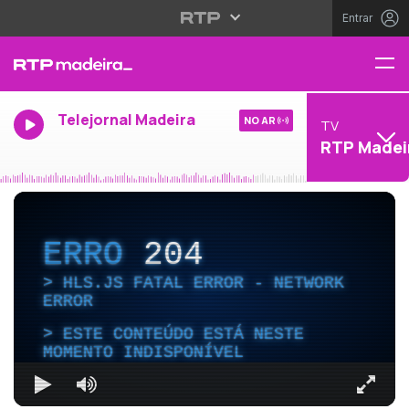
Entrar
Telejornal Madeira
NO AR
TV
RTP Madei
ERRO
204
HLS.JS FATAL ERROR - NETWORK
ERROR
ESTE CONTEÚDO ESTÁ NESTE
MOMENTO INDISPONÍVEL