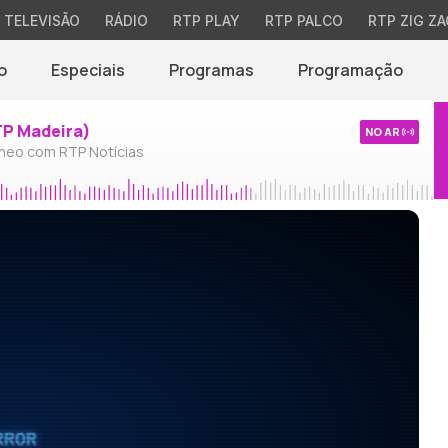
TELEVISÃO
RÁDIO
RTP PLAY
RTP PALCO
RTP ZIG ZA
o
Especiais
Programas
Programação
TP Madeira)
NO AR
neo com RTP Notícias
RROR