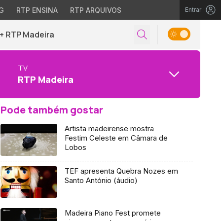
G
RTP ENSINA
RTP ARQUIVOS
Entrar
+ RTP Madeira
TV
RTP Madeira
Pode também gostar
Artista madeirense mostra
Festim Celeste em Câmara de
Lobos
TEF apresenta Quebra Nozes em
Santo António (áudio)
Madeira Piano Fest promete