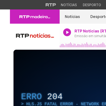
NOTÍCIAS
DESPORTO
Notícias
Desport
RTP Notícias (R
Emissão em simultâ
ERRO
204
HLS.JS FATAL ERROR - NETWORK E