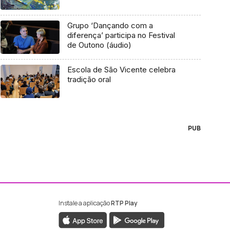
Grupo ‘Dançando com a
diferença’ participa no Festival
de Outono (áudio)
Escola de São Vicente celebra
tradição oral
PUB
Instale a aplicação
RTP Play
ebook da RTP Madeira
nstagram da RTP Madeira