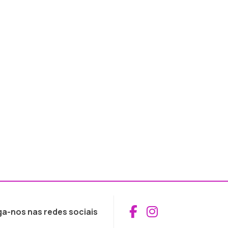
Aceder ao Fac
Aceder ao I
ga-nos nas redes sociais