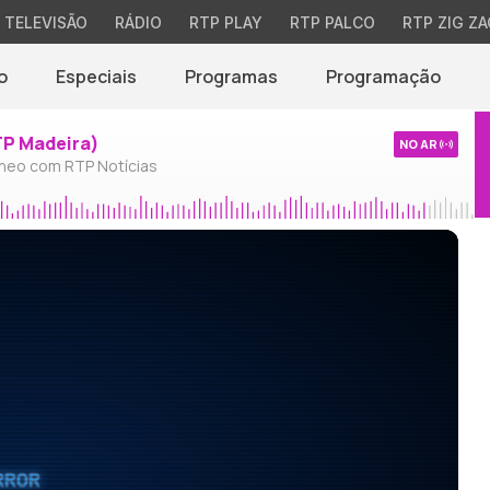
TELEVISÃO
RÁDIO
RTP PLAY
RTP PALCO
RTP ZIG ZA
o
Especiais
Programas
Programação
TP Madeira)
NO AR
neo com RTP Notícias
RROR