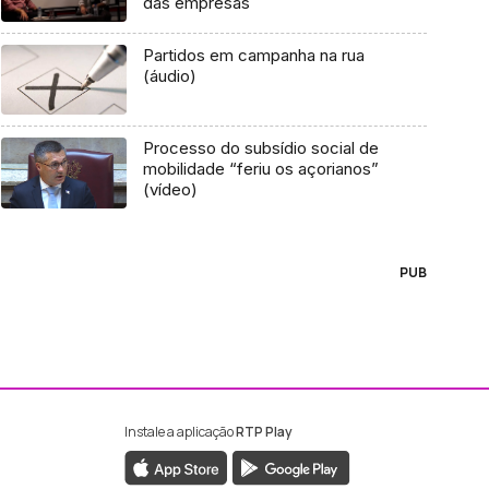
das empresas
Partidos em campanha na rua
(áudio)
Processo do subsídio social de
mobilidade “feriu os açorianos”
(vídeo)
PUB
Instale a aplicação
RTP Play
ebook da RTP Madeira
nstagram da RTP Madeira