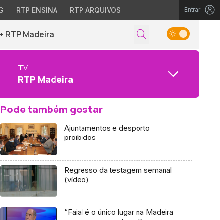
G
RTP ENSINA
RTP ARQUIVOS
Entrar
+ RTP Madeira
TV
RTP Madeira
Pode também gostar
Ajuntamentos e desporto
proibidos
Regresso da testagem semanal
(vídeo)
“Faial é o único lugar na Madeira