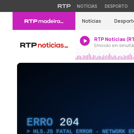
NOTÍCIAS
DESPORTO
Notícias
Desport
RTP Notícias (R
Emissão em simultâ
ERRO
204
HLS.JS FATAL ERROR - NETWORK E