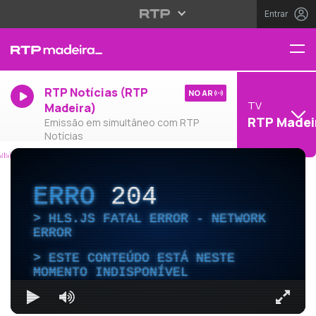
Entrar
RTP Notícias (RTP
NO AR
TV
Madeira)
RTP Madei
Emissão em simultâneo com RTP
Notícias
ERRO
204
HLS.JS FATAL ERROR - NETWORK
ERROR
ESTE CONTEÚDO ESTÁ NESTE
MOMENTO INDISPONÍVEL