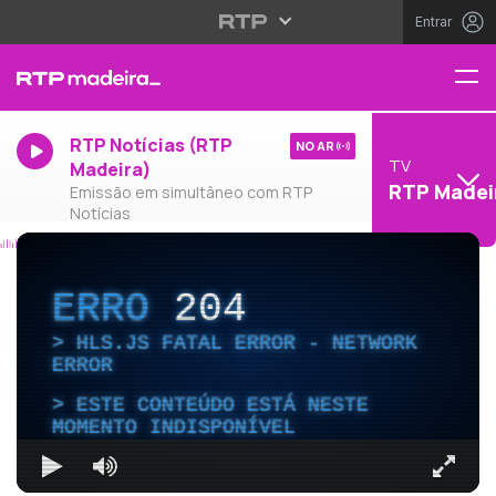
Entrar
RTP Notícias (RTP
NO AR
TV
Madeira)
RTP Madei
Emissão em simultâneo com RTP
Notícias
ERRO
204
HLS.JS FATAL ERROR - NETWORK
ERROR
ESTE CONTEÚDO ESTÁ NESTE
MOMENTO INDISPONÍVEL