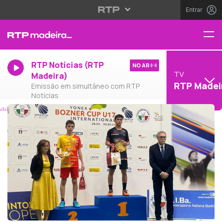
Entrar
RTP Notícias (RTP
NO AR
TV
Madeira)
RTP Madei
Emissão em simultâneo com RTP
Notícias