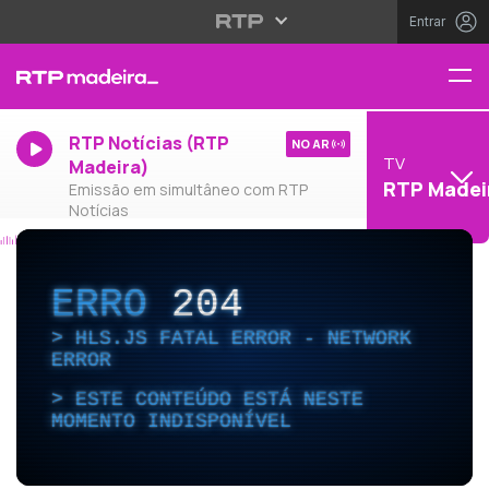
Entrar
RTP Notícias (RTP
NO AR
TV
Madeira)
RTP Madei
Emissão em simultâneo com RTP
Notícias
ERRO
204
HLS.JS FATAL ERROR - NETWORK
ERROR
ESTE CONTEÚDO ESTÁ NESTE
MOMENTO INDISPONÍVEL