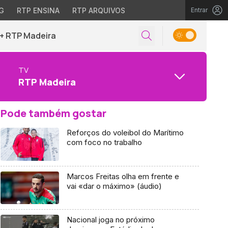
G
RTP ENSINA
RTP ARQUIVOS
Entrar
+ RTP Madeira
TV
RTP Madeira
Pode também gostar
Reforços do voleibol do Marítimo
com foco no trabalho
Marcos Freitas olha em frente e
vai «dar o máximo» (áudio)
Nacional joga no próximo