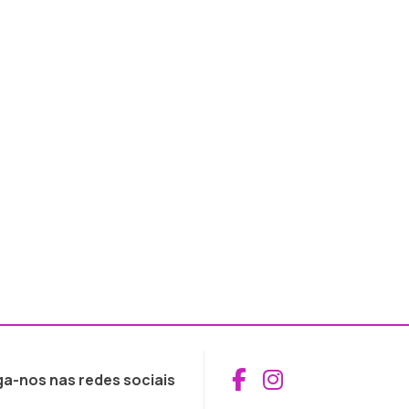
Aceder ao Fac
Aceder ao I
ga-nos nas redes sociais