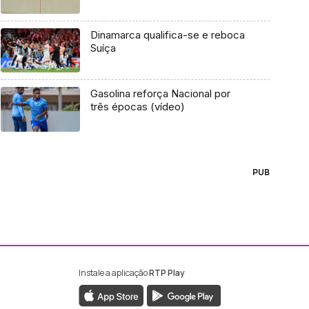
Dinamarca qualifica-se e reboca
Suíça
Gasolina reforça Nacional por
três épocas (vídeo)
PUB
Instale a aplicação
RTP Play
ebook da RTP Madeira
nstagram da RTP Madeira