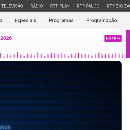
TELEVISÃO
RÁDIO
RTP PLAY
RTP PALCO
RTP ZIG ZA
o
Especiais
Programas
Programação
 2026
NO AR
RROR