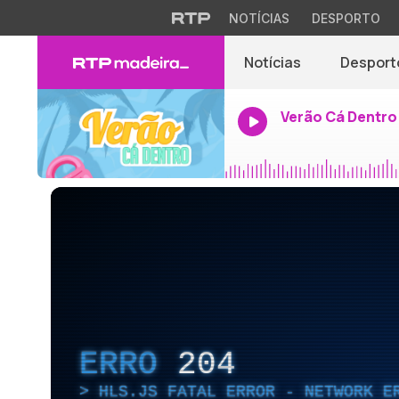
NOTÍCIAS
DESPORTO
Notícias
Desport
Verão Cá Dentro
ERRO
204
HLS.JS FATAL ERROR - NETWORK E