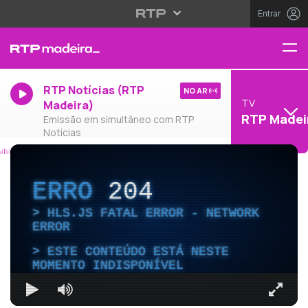
Entrar
RTP Notícias (RTP
NO AR
TV
Madeira)
RTP Madei
Emissão em simultâneo com RTP
Notícias
ERRO
204
HLS.JS FATAL ERROR - NETWORK
ERROR
ESTE CONTEÚDO ESTÁ NESTE
MOMENTO INDISPONÍVEL