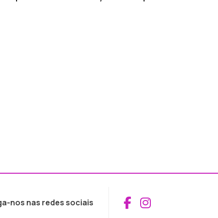
Aceder ao Fac
Aceder ao I
ga-nos nas redes sociais