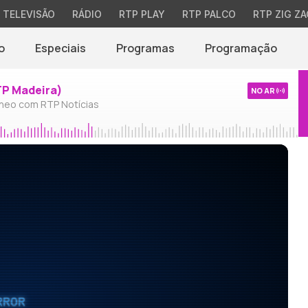
TELEVISÃO
RÁDIO
RTP PLAY
RTP PALCO
RTP ZIG ZA
o
Especiais
Programas
Programação
TP Madeira)
NO AR
neo com RTP Notícias
RROR