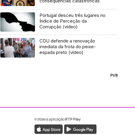
consequências catastróficas
Portugal desceu três lugares no
Índice de Perceção da
Corrupção (vídeo)
CDU defende a renovação
imediata da frota do peixe-
espada preto (vídeo)
PUB
Instale a aplicação
RTP Play
ebook da RTP Madeira
nstagram da RTP Madeira