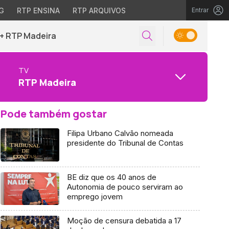
G
RTP ENSINA
RTP ARQUIVOS
Entrar
+ RTP Madeira
TV
RTP Madeira
Pode também gostar
Filipa Urbano Calvão nomeada
presidente do Tribunal de Contas
BE diz que os 40 anos de
Autonomia de pouco serviram ao
emprego jovem
Moção de censura debatida a 17