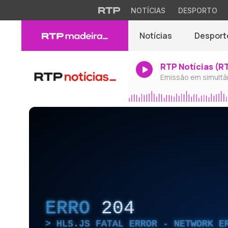
NOTÍCIAS
DESPORTO
Notícias
Desport
RTP Notícias (R
Emissão em simultâ
ERRO
204
HLS.JS FATAL ERROR - NETWORK E