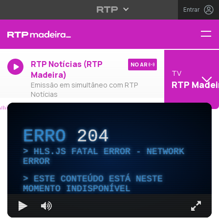
Entrar
RTP Notícias (RTP
NO AR
TV
Madeira)
RTP Madei
Emissão em simultâneo com RTP
Notícias
ERRO
204
HLS.JS FATAL ERROR - NETWORK
ERROR
ESTE CONTEÚDO ESTÁ NESTE
MOMENTO INDISPONÍVEL