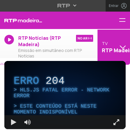
Entrar
RTP Notícias (RTP
NO AR
TV
Madeira)
RTP Madei
Emissão em simultâneo com RTP
Notícias
ERRO
204
HLS.JS FATAL ERROR - NETWORK
ERROR
ESTE CONTEÚDO ESTÁ NESTE
MOMENTO INDISPONÍVEL