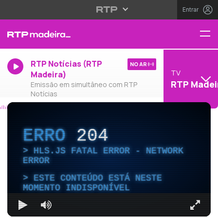
Entrar
RTP Notícias (RTP
NO AR
TV
Madeira)
RTP Madei
Emissão em simultâneo com RTP
Notícias
ERRO
204
HLS.JS FATAL ERROR - NETWORK
ERROR
ESTE CONTEÚDO ESTÁ NESTE
MOMENTO INDISPONÍVEL