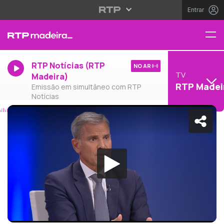
Entrar
RTP Notícias (RTP
NO AR
TV
Madeira)
RTP Madei
Emissão em simultâneo com RTP
Notícias