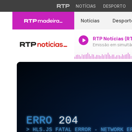
NOTÍCIAS
DESPORTO
Notícias
Desport
RTP Notícias (R
Emissão em simultâ
ERRO
204
HLS.JS FATAL ERROR - NETWORK E