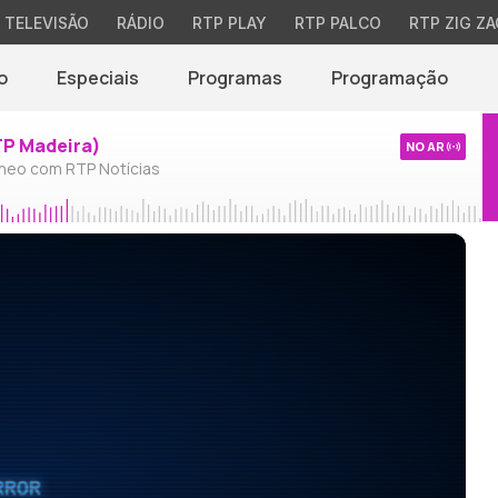
TELEVISÃO
RÁDIO
RTP PLAY
RTP PALCO
RTP ZIG ZA
o
Especiais
Programas
Programação
TP Madeira)
NO AR
neo com RTP Notícias
RROR