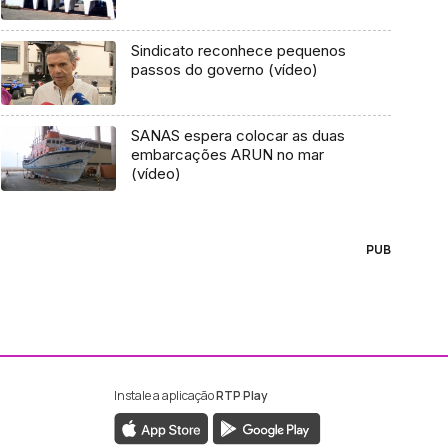
Sindicato reconhece pequenos
passos do governo (vídeo)
SANAS espera colocar as duas
embarcações ARUN no mar
(vídeo)
PUB
Instale a aplicação
RTP Play
ebook da RTP Madeira
nstagram da RTP Madeira