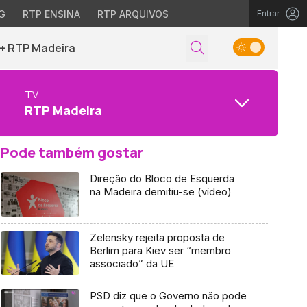
G
RTP ENSINA
RTP ARQUIVOS
Entrar
+ RTP Madeira
TV
RTP Madeira
Pode também gostar
Direção do Bloco de Esquerda
na Madeira demitiu-se (vídeo)
Zelensky rejeita proposta de
Berlim para Kiev ser “membro
associado” da UE
PSD diz que o Governo não pode