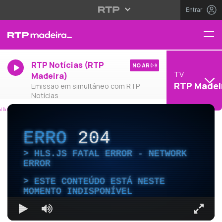
Entrar
RTP Notícias (RTP
NO AR
TV
Madeira)
RTP Madei
Emissão em simultâneo com RTP
Notícias
ERRO
204
HLS.JS FATAL ERROR - NETWORK
ERROR
ESTE CONTEÚDO ESTÁ NESTE
MOMENTO INDISPONÍVEL