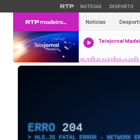
NOTÍCIAS
DESPORTO
Notícias
Desport
Telejornal Made
ERRO
204
HLS.JS FATAL ERROR - NETWORK E