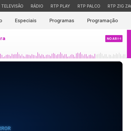
TELEVISÃO
RÁDIO
RTP PLAY
RTP PALCO
RTP ZIG ZA
o
Especiais
Programas
Programação
ira
NO AR
RROR