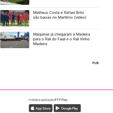
Matheus Costa e Rafael Brito
são baixas no Marítimo (vídeo)
Máquinas já chegaram à Madeira
para o Rali do Faial e o Rali Vinho
Madeira
PUB
Instale a aplicação
RTP Play
ebook da RTP Madeira
nstagram da RTP Madeira