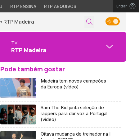
G
RTP ENSINA
RTP ARQUIVOS
Entrar
+ RTP Madeira
TV
RTP Madeira
Pode também gostar
Madeira tem novos campeões
da Europa (vídeo)
Sam The Kid junta seleção de
rappers para dar voz a Portugal
(vídeo)
Oitava mudança de treinador na I