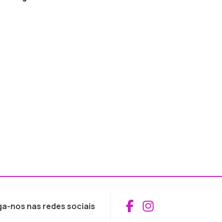
Aceder ao Fac
Aceder ao I
ga-nos nas redes sociais