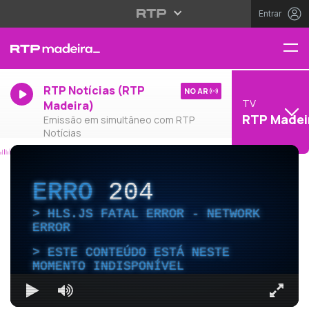
Entrar
RTP Notícias (RTP
NO AR
TV
Madeira)
RTP Madei
Emissão em simultâneo com RTP
Notícias
ERRO
204
HLS.JS FATAL ERROR - NETWORK
ERROR
ESTE CONTEÚDO ESTÁ NESTE
MOMENTO INDISPONÍVEL