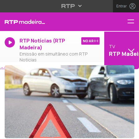
Entrar
RTP Notícias (RTP
NO AR
TV
Madeira)
RTP Madei
Emissão em simultâneo com RTP
Notícias