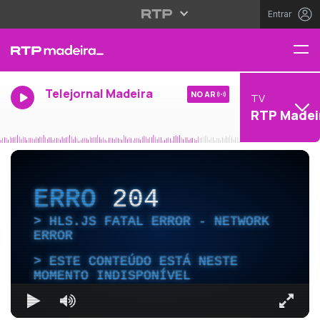
Entrar
Telejornal Madeira
NO AR
TV
RTP Madei
ERRO
204
HLS.JS FATAL ERROR - NETWORK
ERROR
ESTE CONTEÚDO ESTÁ NESTE
MOMENTO INDISPONÍVEL