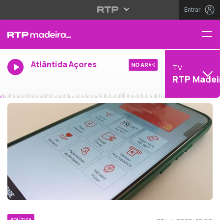
Entrar
Atlântida Açores
NO AR
TV
RTP Madei
POLÍTICA