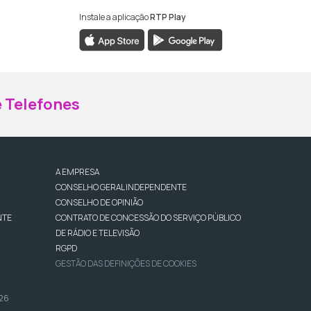
Instale a aplicação
RTP Play
ebook da RTP Madeira
nstagram da RTP Madeira
 Telefones
A EMPRESA
CONSELHO GERAL INDEPENDENTE
CONSELHO DE OPINIÃO
NTE
CONTRATO DE CONCESSÃO DO SERVIÇO PÚBLICO
DE RÁDIO E TELEVISÃO
RGPD
GESTÃO DAS DEFINIÇÕES DE COOKIES
026