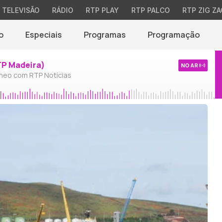
TELEVISÃO
RÁDIO
RTP PLAY
RTP PALCO
RTP ZIG ZA
o
Especiais
Programas
Programação
TP Madeira)
NO AR
neo com RTP Notícias