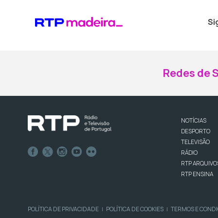
Si
Redes de S
NOTÍCIAS
DESPORTO
TELEVISÃO
RÁDIO
RTP ARQUIVO
RTP ENSINA
POLÍTICA DE PRIVACIDADE
POLÍTICA DE COOKIES
TERMOS E COND
|
|