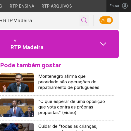
G
RTP ENSINA
RTP ARQUIVOS
Entrar
+ RTP Madeira
TV
RTP Madeira
Pode também gostar
Montenegro afirma que
prioridade são operações de
repatriamento de portugueses
“O que esperar de uma oposição
que vota contra as próprias
propostas” (vídeo)
Cuidar de “todas as crianças,