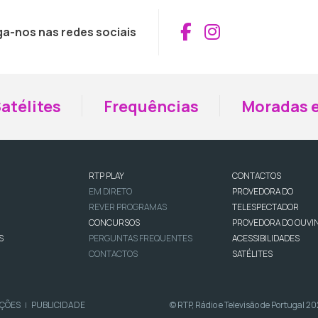
Aceder ao Fac
Aceder ao I
ga-nos nas redes sociais
atélites
Frequências
Moradas e
RTP PLAY
CONTACTOS
EM DIRETO
PROVEDORA DO
REVER PROGRAMAS
TELESPECTADOR
CONCURSOS
PROVEDORA DO OUVI
S
PERGUNTAS FREQUENTES
ACESSIBILIDADES
CONTACTOS
SATÉLITES
IÇÕES
PUBLICIDADE
© RTP, Rádio e Televisão de Portugal 2
|