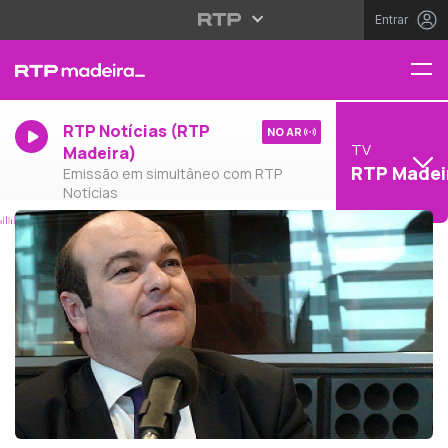
Entrar
RTP Notícias (RTP
NO AR
TV
Madeira)
RTP Madei
Emissão em simultâneo com RTP
Notícias