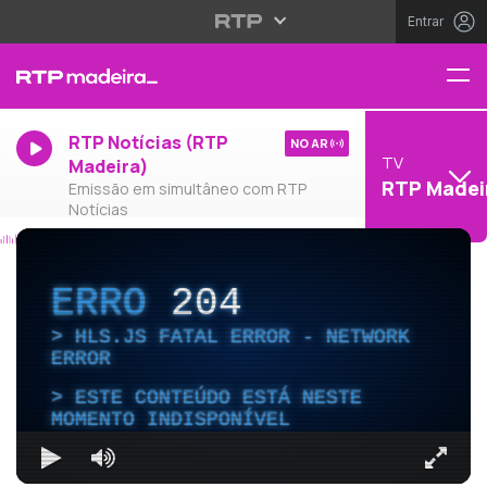
Entrar
RTP Notícias (RTP
NO AR
TV
Madeira)
RTP Madei
Emissão em simultâneo com RTP
Notícias
ERRO
204
HLS.JS FATAL ERROR - NETWORK
ERROR
ESTE CONTEÚDO ESTÁ NESTE
MOMENTO INDISPONÍVEL