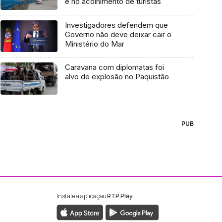
e no acolhimento de turistas
Investigadores defendem que
Governo não deve deixar cair o
Ministério do Mar
Caravana com diplomatas foi
alvo de explosão no Paquistão
PUB
Instale a aplicação
RTP Play
ebook da RTP Madeira
nstagram da RTP Madeira