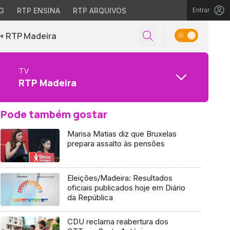
G
RTP ENSINA
RTP ARQUIVOS
Entrar
+ RTP Madeira
TV
RTP Madeira
Pode também gostar
Marisa Matias diz que Bruxelas
prepara assalto às pensões
Eleições/Madeira: Resultados
oficiais publicados hoje em Diário
da República
CDU reclama reabertura dos