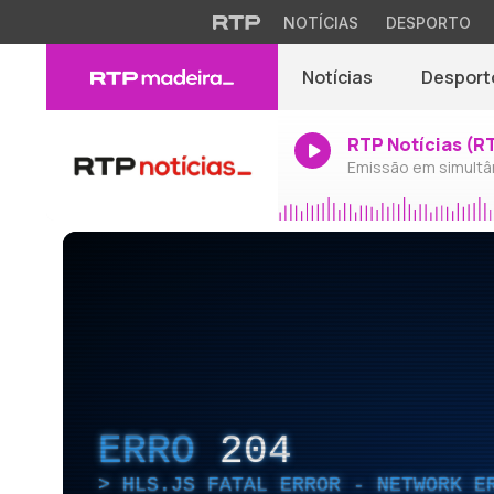
NOTÍCIAS
DESPORTO
Notícias
Desport
RTP Notícias (R
Emissão em simultâ
ERRO
204
HLS.JS FATAL ERROR - NETWORK E