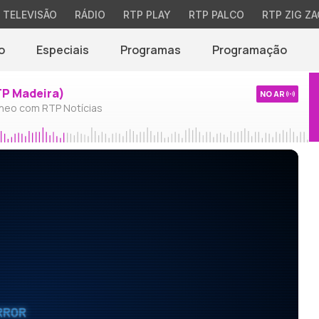
TELEVISÃO
RÁDIO
RTP PLAY
RTP PALCO
RTP ZIG ZA
o
Especiais
Programas
Programação
TP Madeira)
NO AR
neo com RTP Notícias
RROR