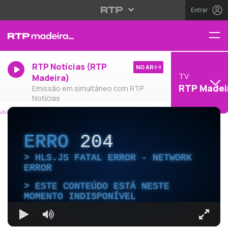
Entrar
RTP Notícias (RTP
NO AR
TV
Madeira)
RTP Madei
Emissão em simultâneo com RTP
Notícias
ERRO
204
HLS.JS FATAL ERROR - NETWORK
ERROR
ESTE CONTEÚDO ESTÁ NESTE
MOMENTO INDISPONÍVEL